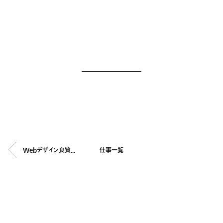
Webデザイン良質見本帳に掲載されました
仕事一覧