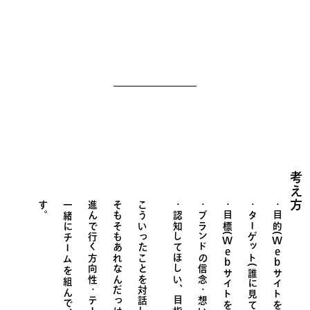
考え方
す
。
一緒にチームを組んで、同じ目標に向かい、
進んで行く方向性・テーマを決めて、
そもそもあれなんだっけ？と調査したり、
こういったことを対話しながら
ブランドの信念・想い
目標(
ターゲット(誰に見てほしい・届けたい)
目的(
Web
Web