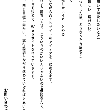
認知してほしい、目指したいイメージや姿
サイトをつくった後、どうなったら成功
サイトを用いて解決したいこと)
Web
Web
サイトのアイデアを共に考えます。
こういうのがいいんじゃないのと仮説をたて、
サイトを作っていきます。
試
行
錯
誤
し
な
が
ら
進
め
て
い
け
れ
ば
と
思
い
ま
?
)
お問い合わせ