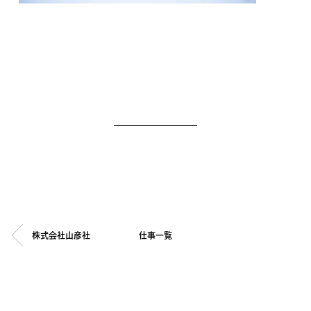
株式会社山彦社
仕事一覧