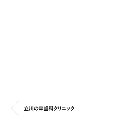
立川の森歯科クリニック