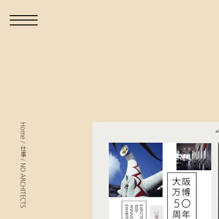
Home
/
仕事
/
NO ARCHITECTS