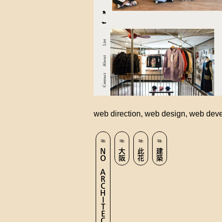
web direction, web design, web dev
NO ARCHITECTS
大阪
此花
建築