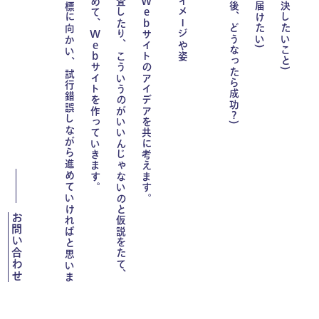
サイトをつくった後、どうなったら成功
Web
Web
サイトのアイデアを共に考えます。
こういうのがいいんじゃないのと仮説をたて、
サイトを作っていきます。
試
行
錯
誤
し
な
が
ら
進
め
て
い
け
れ
ば
と
思
い
ま
?
)
お問い合わせ