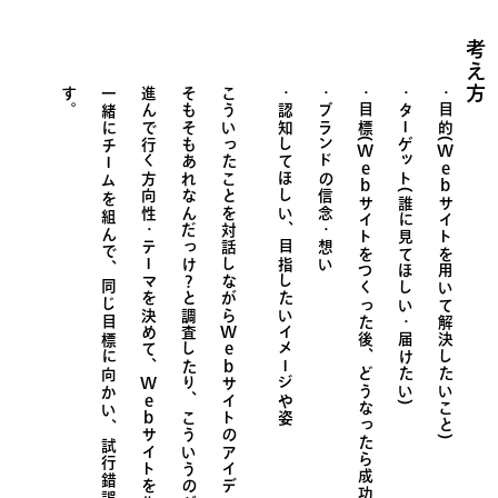
考え方
す
。
一緒にチームを組んで、同じ目標に向かい、
進んで行く方向性・テーマを決めて、
そもそもあれなんだっけ？と調査したり、
こういったことを対話しながら
認知してほしい、目指したいイメージや姿
ブランドの信念・想い
目標(
ターゲット(誰に見てほしい・届けたい)
目的(
Web
Web
サイトをつくった後、どうなったら成功
サイトを用いて解決したいこと)
Web
Web