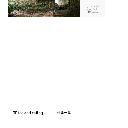
TE tea and eating
仕事一覧