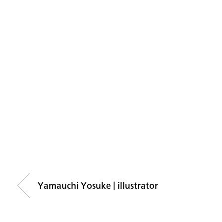
Yamauchi Yosuke | illustrator