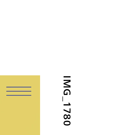
IMG_1780