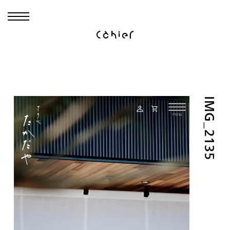
IMG_2135