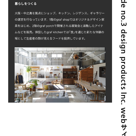
graf | decorative mode no.3 design products Inc. webサイトのデザイン what we do