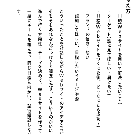
考え方
す
。
一緒にチームを組んで、同じ目標に向かい、
進んで行く方向性・テーマを決めて、
そもそもあれなんだっけ？と調査したり、
こういったことを対話しながら
認知してほしい、目指したいイメージや姿
ブランドの信念・想い
目標(
ターゲット(誰に見てほしい・届けたい)
目的(
Web
Web
サイトをつくった後、どうなったら成功
サイトを用いて解決したいこと)
Web
Web
サイトのアイデアを共に考えます。
サイトを作っていきます。
?
)