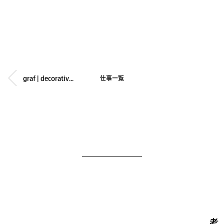
graf | decorative mode no.3 design products Inc.
仕事一覧