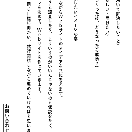
サイトをつくった後、どうなったら成功
サイトを用いて解決したいこと)
Web
Web
サイトのアイデアを共に考えます。
こういうのがいいんじゃないのと仮説をたて、
サイトを作っていきます。
試
行
錯
誤
し
な
が
ら
進
め
て
い
け
れ
ば
と
思
い
ま
?
)
お問い合わせ