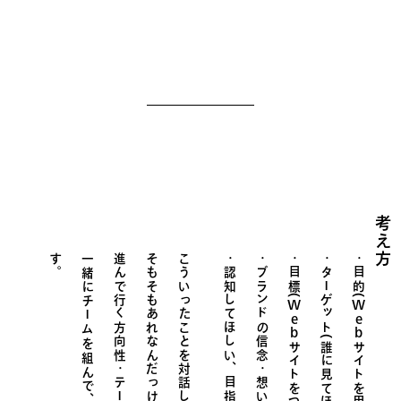
考え方
す
。
一緒にチームを組んで、同じ目標に向かい、
進んで行く方向性・テーマを決めて、
そもそもあれなんだっけ？と調査したり、
こういったことを対話しながら
認知してほしい、目指したいイメージや姿
ブランドの信念・想い
目標(
ターゲット(誰に見てほしい・届けたい)
目的(
Web
Web