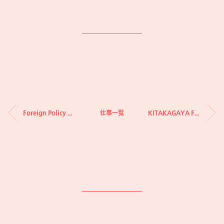
Foreign Policy Design Group 2018
仕事一覧
KITAKAGAYA FLEA & ASIA BOOK MARKET