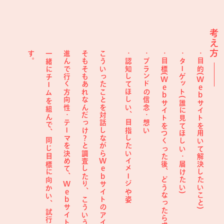
考え方
す
。
一緒にチームを組んで、同じ目標に向かい、
進んで行く方向性・テーマを決めて、
そもそもあれなんだっけ？と調査したり、
こういったことを対話しながら
認知してほしい、目指したいイメージや姿
ブランドの信念・想い
目標(
ターゲット(誰に見てほしい・届けたい)
目的(
Web
Web
サイトをつくった後、どうなったら成功
サイトを用いて解決したいこと)
Web
Web