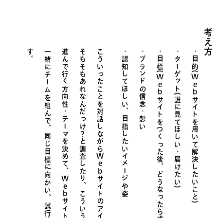
考え方
す
。
一緒にチームを組んで、同じ目標に向かい、
進んで行く方向性・テーマを決めて、
そもそもあれなんだっけ？と調査したり、
こういったことを対話しながら
認知してほしい、目指したいイメージや姿
ブランドの信念・想い
目標(
ターゲット(誰に見てほしい・届けたい)
目的(
Web
Web
サイトをつくった後、どうなったら成功
サイトを用いて解決したいこと)
Web
Web