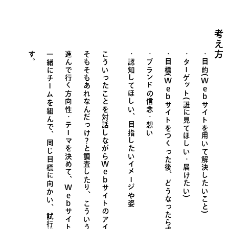
考え方
す
。
一緒にチームを組んで、同じ目標に向かい、
進んで行く方向性・テーマを決めて、
そもそもあれなんだっけ？と調査したり、
こういったことを対話しながら
認知してほしい、目指したいイメージや姿
ブランドの信念・想い
目標(
ターゲット(誰に見てほしい・届けたい)
目的(
Web
Web
サイトをつくった後、どうなったら成功
サイトを用いて解決したいこと)
Web
Web