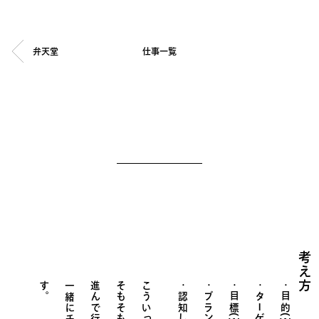
弁天堂
仕事一覧
考え方
す
。
目標(
目的(