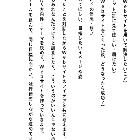
一緒にチームを組んで、同じ目標に向かい、
進んで行く方向性・テーマを決めて、
そもそもあれなんだっけ？と調査したり、
こういったことを対話しながら
認知してほしい、目指したいイメージや姿
ブランドの信念・想い
ターゲット(誰に見てほしい・届けたい)
Web
Web
サイトをつくった後、どうなったら成功
サイトを用いて解決したいこと)
Web
Web
サイトのアイデアを共に考えます。
こういうのがいいんじゃないのと仮説をたて、
サイトを作っていきます。
試
行
錯
誤
し
な
が
ら
進
め
て
い
け
れ
ば
と
思
い
ま
?
)