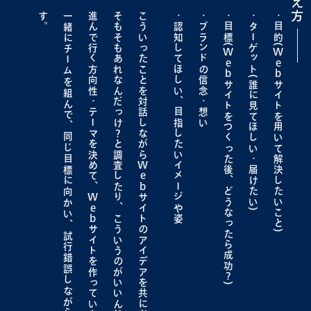
考え方
す
。
一緒にチームを組んで、同じ目標に向かい、
進んで行く方向性・テーマを決めて、
そもそもあれなんだっけ？と調査したり、
こういったことを対話しながら
認知してほしい、目指したいイメージや姿
ブランドの信念・想い
目標(
ターゲット(誰に見てほしい・届けたい)
目的(
Web
Web
サイトをつくった後、どうなったら成功
サイトを用いて解決したいこと)
Web
Web
サイトのアイデアを共に考えます。
サイトを作っていきます。
?
)