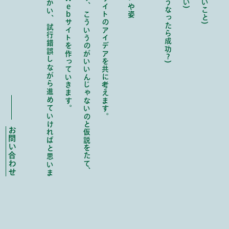
Web
サイトのアイデアを共に考えます。
こういうのがいいんじゃないのと仮説をたて、
サイトを作っていきます。
試
行
錯
誤
し
な
が
ら
進
め
て
い
け
れ
ば
と
思
い
ま
?
)
お問い合わせ