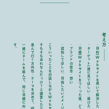
考え方
す
。
一緒にチームを組んで、同じ目標に向かい、
進んで行く方向性・テーマを決めて、
そもそもあれなんだっけ？と調査したり、
こういったことを対話しながら
認知してほしい、目指したいイメージや姿
ブランドの信念・想い
目標(
ターゲット(誰に見てほしい・届けたい)
目的(
Web
Web
サイトをつくった後、どうなったら成功
サイトを用いて解決したいこと)
Web