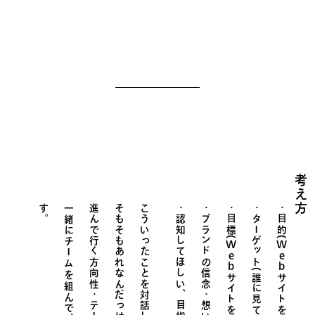
考え方
す
。
一緒にチームを組んで、同じ目標に向かい、
進んで行く方向性・テーマを決めて、
そもそもあれなんだっけ？と調査したり、
こういったことを対話しながら
ブランドの信念・想い
目標(
ターゲット(誰に見てほしい・届けたい)
目的(
Web
Web