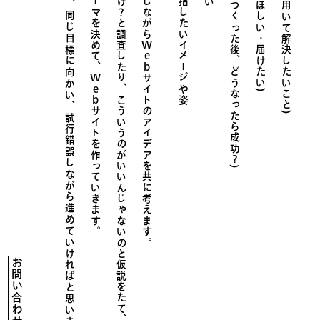
認知してほしい、目指したいイメージや姿
サイトをつくった後、どうなったら成功
サイトを用いて解決したいこと)
Web
Web
サイトのアイデアを共に考えます。
こういうのがいいんじゃないのと仮説をたて、
サイトを作っていきます。
試
行
錯
誤
し
な
が
ら
進
め
て
い
け
れ
ば
と
思
い
ま
?
)
お問い合わせ