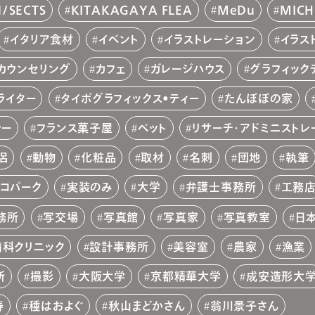
N/SECTS
KITAKAGAYA FLEA
MeDu
MIC
イタリア食材
イベント
イラストレーション
イラス
カウンセリング
カフェ
ガレージハウス
グラフィック
ライター
タイポグラフィックス•ティー
たんぽぽの家
ァー
フランス菓子屋
ペット
リサーチ・アドミニストレ
侶
動物
化粧品
取材
名刺
団地
執筆
コパーク
実装のみ
大学
弁護士事務所
工務
務所
写交場
写真館
写真家
写真教室
日
歯科クリニック
設計事務所
美容室
農家
漁業
所
撮影
大阪大学
京都精華大学
成安造形大
春
種はおよぐ
秋山まどかさん
翁川景子さん