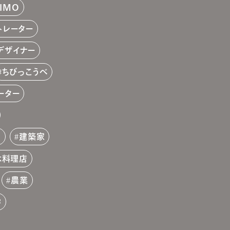
HIMO
トレーター
デザイナー
ちびっこうべ
ーター
店
建築家
本料理店
農業
学