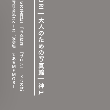
I
「
大
人
の
た
め
の
写
真
館
」
「
写
真
教
室
」
「
サ
ロ
ン
」
３
つ
の
顔
を
併
せ
持
つ
写
真
交
流
ス
ペ
ー
ス
「
写
交
場
」
で
あ
る
M
E
M
O
R
MEMORI | 大人のための写真館 | 神戸