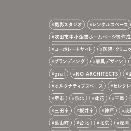
撮影スタジオ
レンタルスペース
吹田市中小企業ホームページ等作
コーポレートサイト
医院・クリニ
ブランディング
家具デザイン
graf
NO ARCHITECTS
オルタナティブスペース
セレクト
堺市
泉北
此花
三重
三田市
桜井市
神戸
淡
葉山町
台北
北京
深圳