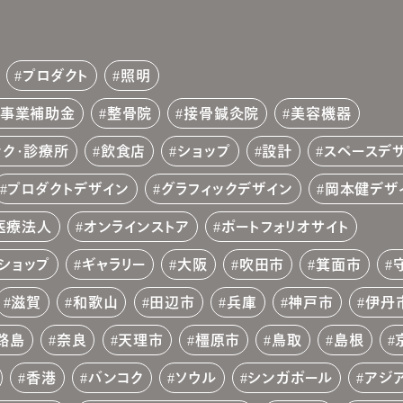
プロダクト
照明
成事業補助金
整骨院
接骨鍼灸院
美容機器
ック・診療所
飲食店
ショップ
設計
スペースデ
プロダクトデザイン
グラフィックデザイン
岡本健デザ
医療法人
オンラインストア
ポートフォリオサイト
ショップ
ギャラリー
大阪
吹田市
箕面市
滋賀
和歌山
田辺市
兵庫
神戸市
伊丹
路島
奈良
天理市
橿原市
鳥取
島根
香港
バンコク
ソウル
シンガポール
アジ