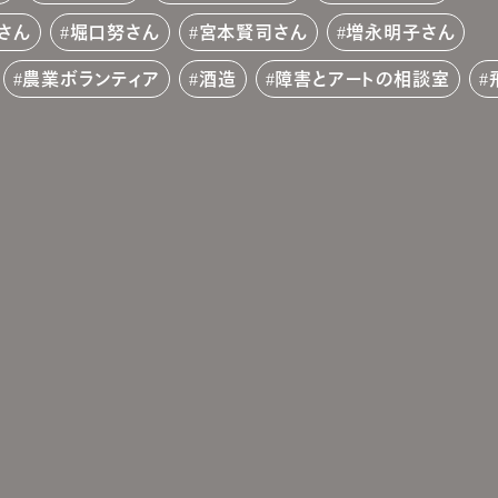
さん
堀口努さん
宮本賢司さん
増永明子さん
農業ボランティア
酒造
障害とアートの相談室