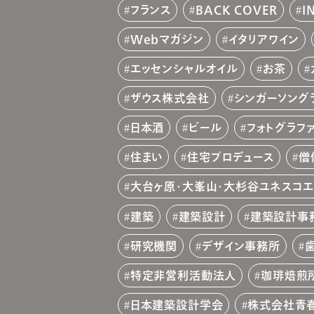
フランス
BACK COVER
I
Webマガジン
イタリアワイン
エッセンシャルオイル
お茶
ザウス株式会社
シンガーソング
日本酒
ビール
フォトグラフ
住まい
住宅プロデュース
僧
大台ヶ原・大峯山・大杉谷ユネスコエ
建築
建築設計
建築設計事
研究機関
デザイン事務所
特定非営利活動法人
珈琲焙煎
日本建築設計学会
株式会社青