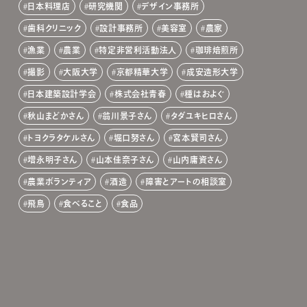
日本料理店
研究機関
デザイン事務所
歯科クリニック
設計事務所
美容室
農家
漁業
農業
特定非営利活動法人
珈琲焙煎所
撮影
大阪大学
京都精華大学
成安造形大学
日本建築設計学会
株式会社青春
種はおよぐ
秋山まどかさん
翁川景子さん
タダユキヒロさん
トヨクラタケルさん
堀口努さん
宮本賢司さん
増永明子さん
山本佳奈子さん
山内庸資さん
農業ボランティア
酒造
障害とアートの相談室
飛鳥
食べること
食品