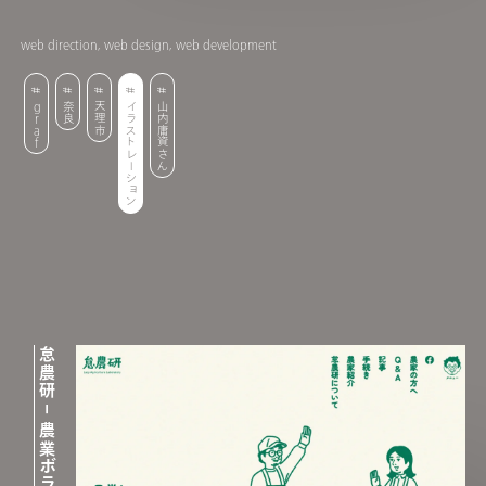
web direction, web design, web development
graf
奈良
天理市
イラストレーション
山内庸資さん