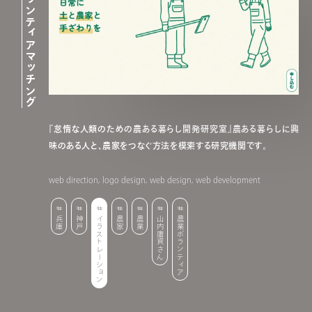
怠農研 – 農業ボランティアマッチング
『怠惰な人類のための農ある暮らし開発研究室』農ある暮らしに興
味のある人と、農家をつなぐ方法を模索する研究機関です。
web direction, logo design, web design, web development
兵庫
神戸
イラストレーション
農家
農業
山内庸資さん
農業ボランティア