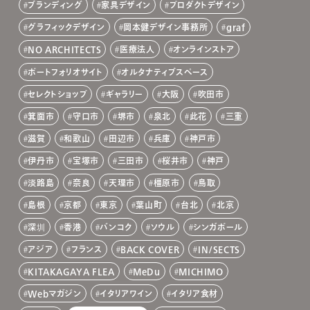
ブランディング
家具デザイン
プロダクトデザイン
グラフィックデザイン
岡本健デザイン事務所
graf
NO ARCHITECTS
医療法人
オンラインストア
ポートフォリオサイト
オルタナティブスペース
セレクトショップ
ギャラリー
大阪
吹田市
箕面市
守口市
堺市
泉北
此花
三重
滋賀
和歌山
田辺市
兵庫
神戸市
伊丹市
宝塚市
三田市
桜井市
神戸
淡路島
奈良
天理市
橿原市
鳥取
島根
京都
東京
葉山町
台北
北京
深圳
香港
バンコク
ソウル
シンガポール
アジア
フランス
BACK COVER
IN/SECTS
KITAKAGAYA FLEA
MeDu
MICHIMO
Webマガジン
イタリアワイン
イタリア食材