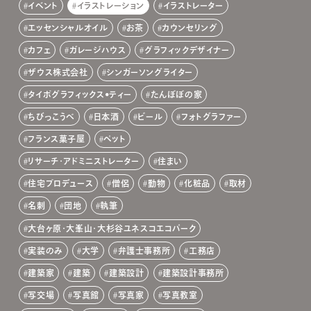
イベント
イラストレーション
イラストレーター
エッセンシャルオイル
お茶
カウンセリング
カフェ
ガレージハウス
グラフィックデザイナー
ザウス株式会社
シンガーソングライター
タイポグラフィックス•ティー
たんぽぽの家
ちびっこうべ
日本酒
ビール
フォトグラファー
フランス菓子屋
ペット
リサーチ・アドミニストレーター
住まい
住宅プロデュース
僧侶
動物
化粧品
取材
名刺
団地
執筆
大台ヶ原・大峯山・大杉谷ユネスコエコパーク
実装のみ
大学
弁護士事務所
工務店
建築家
建築
建築設計
建築設計事務所
写交場
写真館
写真家
写真教室