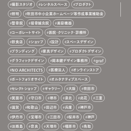
撮影スタジオ
レンタルスペース
プロダクト
照明
吹田市中小企業ホームページ等作成事業補助金
整骨院
接骨鍼灸院
美容機器
コーポレートサイト
医院・クリニック・診療所
飲食店
ショップ
設計
スペースデザイン
ブランディング
家具デザイン
プロダクトデザイン
グラフィックデザイン
岡本健デザイン事務所
graf
NO ARCHITECTS
医療法人
オンラインストア
ポートフォリオサイト
オルタナティブスペース
セレクトショップ
ギャラリー
大阪
吹田市
箕面市
守口市
堺市
泉北
此花
三重
滋賀
和歌山
田辺市
兵庫
神戸市
伊丹市
宝塚市
三田市
桜井市
神戸
淡路島
奈良
天理市
橿原市
鳥取