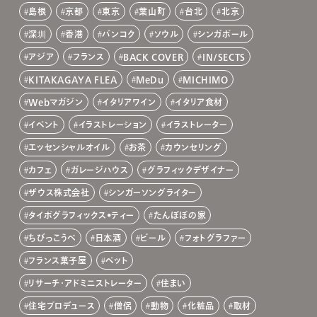
島根
京都
東京
葉山町
台北
北京
深圳
香港
バンコク
ソウル
シンガポール
アジア
フランス
BACK COVER
IN/SECTS
KITAKAGAYA FLEA
MeDu
MICHIMO
Webマガジン
イタリアワイン
イタリア食材
イベント
イラストレーション
イラストレーター
エッセンシャルオイル
お茶
カウンセリング
カフェ
ガレージハウス
グラフィックデザイナー
ザウス株式会社
シンガーソングライター
タイポグラフィックス•ティー
たんぽぽの家
ちびっこうべ
日本酒
ビール
フォトグラファー
フランス菓子屋
ペット
リサーチ・アドミニストレーター
住まい
住宅プロデュース
僧侶
動物
化粧品
取材