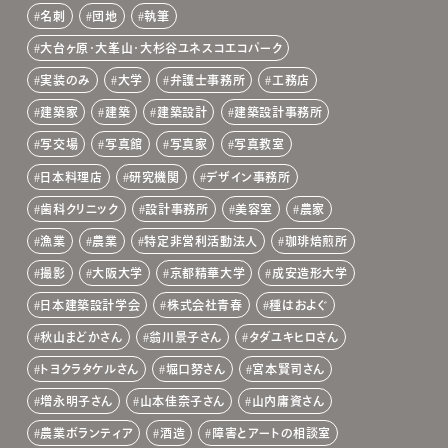
名刺
団地
執筆
大台ヶ原・大峯山・大杉谷ユネスコエコパーク
実装のみ
大学
弁護士事務所
工務店
建築家
建築
建築設計
建築設計事務所
写交場
写真館
写真家
写真教室
日本料理店
研究機関
デザイン事務所
歯科クリニック
設計事務所
美容室
農家
漁業
農業
特定非営利活動法人
珈琲焙煎所
撮影
大阪大学
京都精華大学
成安造形大学
日本建築設計学会
株式会社青春
種はおよぐ
秋山まどかさん
翁川景子さん
タダユキヒロさん
トヨクラタケルさん
堀口努さん
宮本賢司さん
増永明子さん
山本佳奈子さん
山内庸資さん
農業ボランティア
酒造
障害とアートの相談室