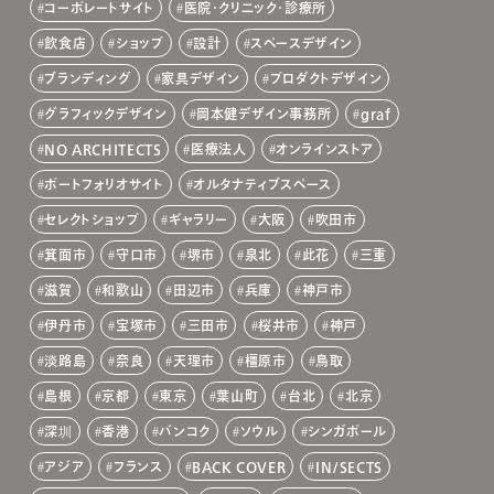
コーポレートサイト
医院・クリニック・診療所
飲食店
ショップ
設計
スペースデザイン
ブランディング
家具デザイン
プロダクトデザイン
グラフィックデザイン
岡本健デザイン事務所
graf
NO ARCHITECTS
医療法人
オンラインストア
ポートフォリオサイト
オルタナティブスペース
セレクトショップ
ギャラリー
大阪
吹田市
箕面市
守口市
堺市
泉北
此花
三重
滋賀
和歌山
田辺市
兵庫
神戸市
伊丹市
宝塚市
三田市
桜井市
神戸
淡路島
奈良
天理市
橿原市
鳥取
島根
京都
東京
葉山町
台北
北京
深圳
香港
バンコク
ソウル
シンガポール
アジア
フランス
BACK COVER
IN/SECTS