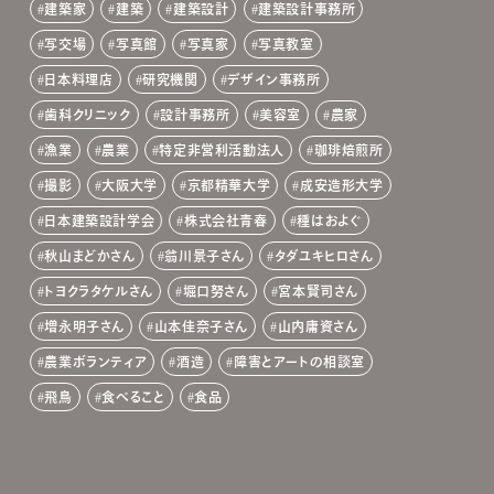
建築家
建築
建築設計
建築設計事務所
写交場
写真館
写真家
写真教室
日本料理店
研究機関
デザイン事務所
歯科クリニック
設計事務所
美容室
農家
漁業
農業
特定非営利活動法人
珈琲焙煎所
撮影
大阪大学
京都精華大学
成安造形大学
日本建築設計学会
株式会社青春
種はおよぐ
秋山まどかさん
翁川景子さん
タダユキヒロさん
トヨクラタケルさん
堀口努さん
宮本賢司さん
増永明子さん
山本佳奈子さん
山内庸資さん
農業ボランティア
酒造
障害とアートの相談室
飛鳥
食べること
食品