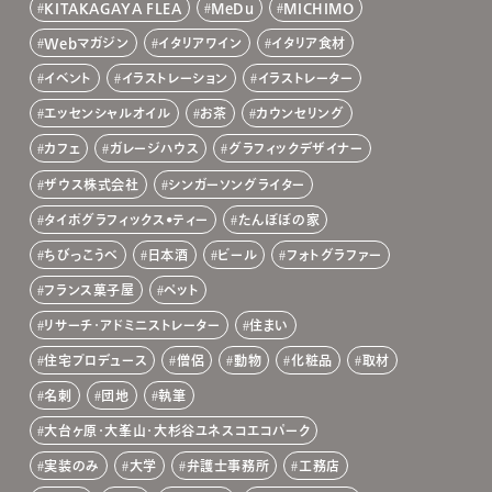
KITAKAGAYA FLEA
MeDu
MICHIMO
Webマガジン
イタリアワイン
イタリア食材
イベント
イラストレーション
イラストレーター
エッセンシャルオイル
お茶
カウンセリング
カフェ
ガレージハウス
グラフィックデザイナー
ザウス株式会社
シンガーソングライター
タイポグラフィックス•ティー
たんぽぽの家
ちびっこうべ
日本酒
ビール
フォトグラファー
フランス菓子屋
ペット
リサーチ・アドミニストレーター
住まい
住宅プロデュース
僧侶
動物
化粧品
取材
名刺
団地
執筆
大台ヶ原・大峯山・大杉谷ユネスコエコパーク
実装のみ
大学
弁護士事務所
工務店